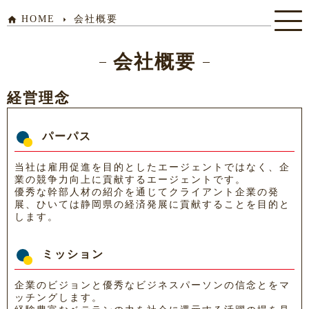
HOME
会社概要
home
arrow_right
会社概要
経営理念
パーパス
当社は雇用促進を目的としたエージェントではなく、企
業の競争力向上に貢献するエージェントです。
優秀な幹部人材の紹介を通じてクライアント企業の発
展、ひいては静岡県の経済発展に貢献することを目的と
します。
ミッション
企業のビジョンと優秀なビジネスパーソンの信念とをマ
ッチングします。